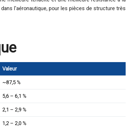
é dans l'aéronautique, pour les pièces de structure très
que
Valeur
~87,5 %
5,6 – 6,1 %
2,1 – 2,9 %
1,2 – 2,0 %