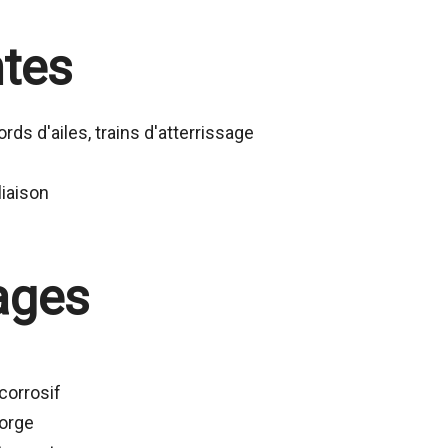
ntes
ds d'ailes, trains d'atterrissage
liaison
ages
corrosif
forge