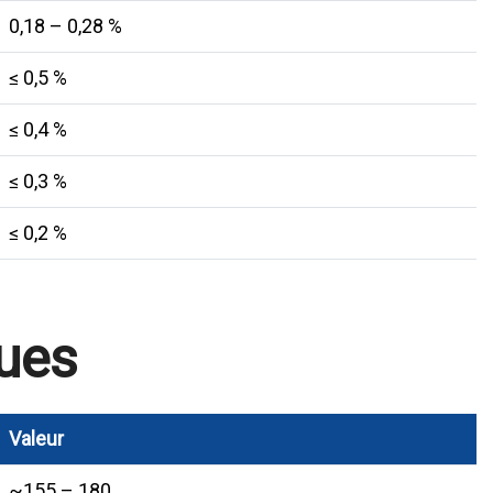
0,18 – 0,28 %
≤ 0,5 %
≤ 0,4 %
≤ 0,3 %
≤ 0,2 %
ues
Valeur
~155 – 180