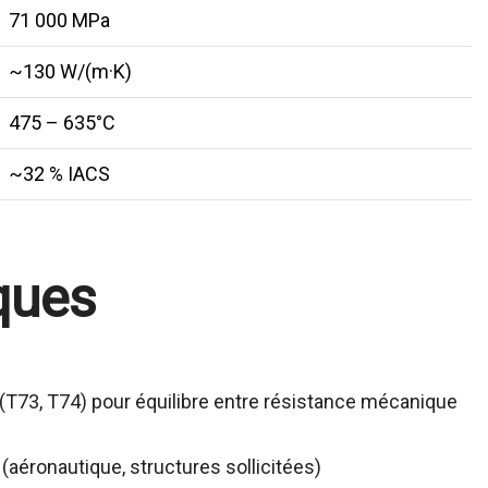
71 000 MPa
~130 W/(m·K)
475 – 635°C
~32 % IACS
ques
nt (T73, T74) pour équilibre entre résistance mécanique
 (aéronautique, structures sollicitées)