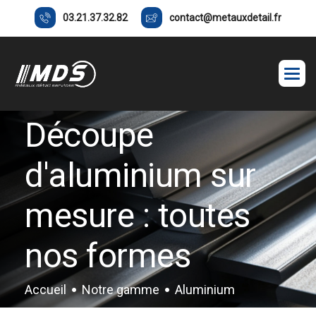
03.21.37.32.82
contact@metauxdetail.fr
Découpe
d'aluminium sur
mesure : toutes
nos formes
Accueil
Notre gamme
Aluminium