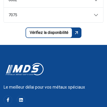
7075
Vérifiez la disponibilité
L
e
m
e
i
l
l
e
u
r
d
é
l
a
i
p
o
u
r
v
o
s
m
é
t
a
u
x
s
p
é
c
i
a
u
x